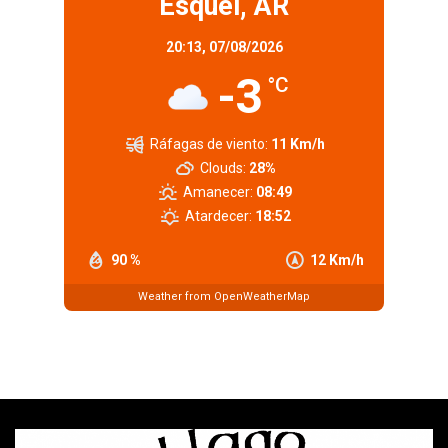
Esquel, AR
20:13,
07/08/2026
-3
°C
Ráfagas de viento:
11 Km/h
Clouds:
28%
Amanecer:
08:49
Atardecer:
18:52
90 %
12 Km/h
Weather from OpenWeatherMap