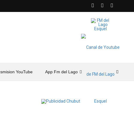
nsmision YouTube
App Fm del Lago