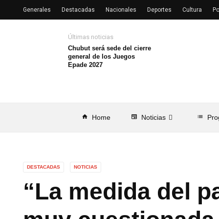
Generales
Destacadas
Nacionales
Deportes
Cultura
Po
Últimas noticias
Chubut será sede del cierre
general de los Juegos
Epade 2027
home
Home
newspaper
Noticias
list
Pro
DESTACADAS
NOTICIAS
“La medida del p