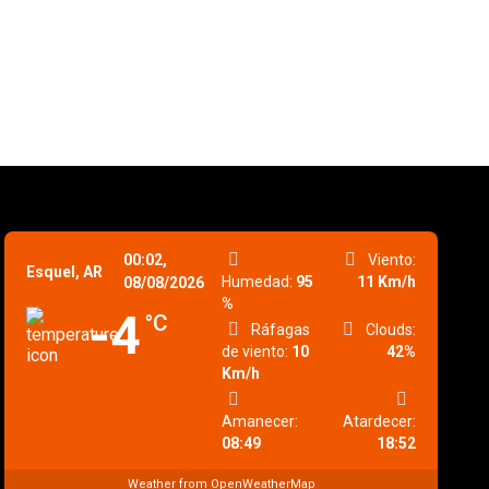
00:02,
Viento:
Esquel, AR
Humedad:
95
11 Km/h
08/08/2026
%
-4
°C
Ráfagas
Clouds:
de viento:
10
42%
Km/h
Amanecer:
Atardecer:
08:49
18:52
Weather from OpenWeatherMap