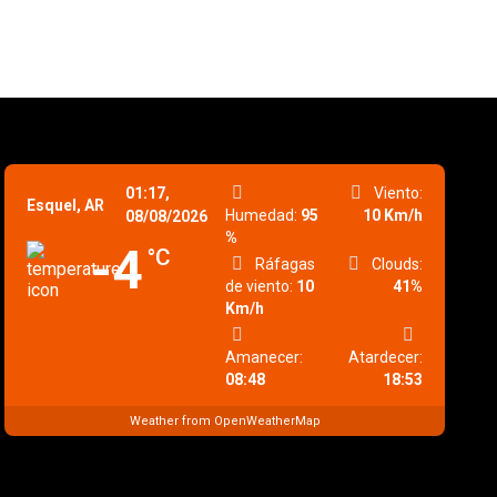
01:17,
Viento:
Esquel, AR
Humedad:
95
10 Km/h
08/08/2026
%
-4
°C
Ráfagas
Clouds:
de viento:
10
41%
Km/h
Amanecer:
Atardecer:
08:48
18:53
Weather from OpenWeatherMap