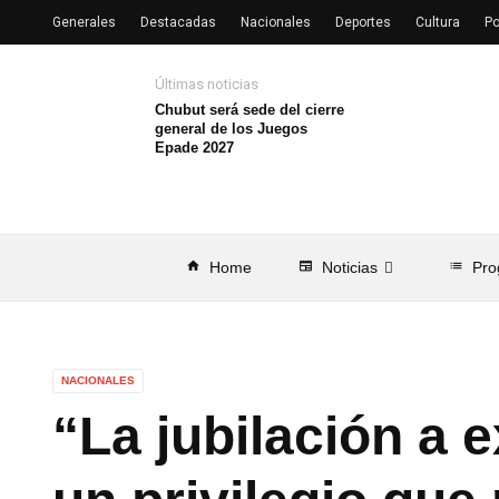
Generales
Destacadas
Nacionales
Deportes
Cultura
Po
Últimas noticias
Chubut será sede del cierre
general de los Juegos
Epade 2027
home
Home
newspaper
Noticias
list
Pro
NACIONALES
“La jubilación a 