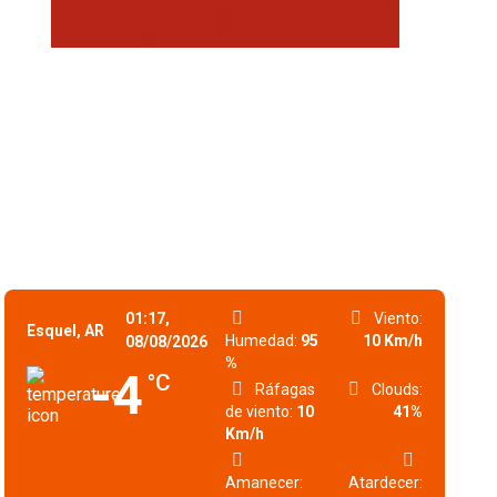
01:17,
Viento:
Esquel, AR
Humedad:
95
10 Km/h
08/08/2026
%
-4
°C
Ráfagas
Clouds:
de viento:
10
41%
Km/h
Amanecer:
Atardecer: