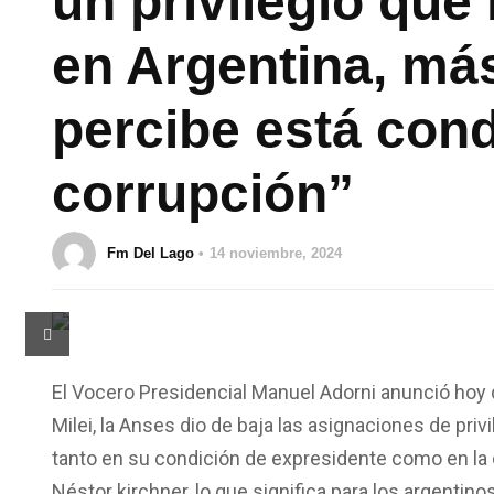
un privilegio que 
en Argentina, más
percibe está con
corrupción”
Fm Del Lago
14 noviembre, 2024
El Vocero Presidencial Manuel Adorni anunció hoy q
Milei, la Anses dio de baja las asignaciones de priv
tanto en su condición de expresidente como en la 
Néstor kirchner, lo que significa para los argenti