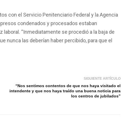
os con el Servicio Penitenciario Federal y la Agencia
2 presos condenados y procesados estaban
z laboral. “Inmediatamente se procedió a la baja de
e nunca las deberían haber percibido, para que el
SIGUIENTE ARTÍCULO
“Nos sentimos contentos de que nos haya visitado el
intendente y que nos haya traído una buena noticia para
los centros de jubilados”