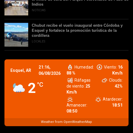
Indios
NOTICIAS
Chubut recibe el vuelo inaugural entre Córdoba y
Esquel y fortalece la promoción turística de la
cordillera
LOCALES
21:16,
Humedad:
Viento:
16
Esquel, AR
88 %
Km/h
06/08/2026
Ráfagas
Clouds:
2
°C
de viento:
25
42%
Km/h
Atardecer:
Amanecer:
18:51
08:50
Weather from OpenWeatherMap