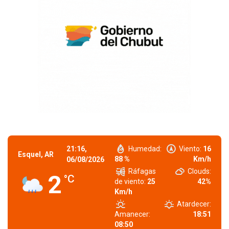
21:16,
Humedad:
Viento:
16
Esquel, AR
88 %
Km/h
06/08/2026
Ráfagas
Clouds:
2
°C
de viento:
25
42%
Km/h
Atardecer:
Amanecer:
18:51
08:50