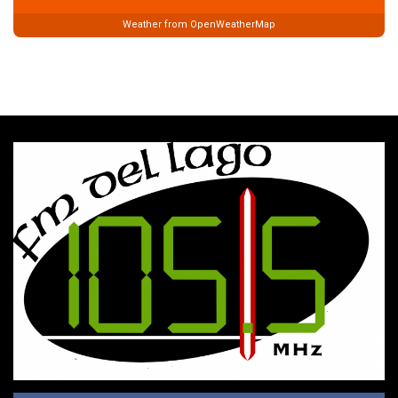
Weather from OpenWeatherMap