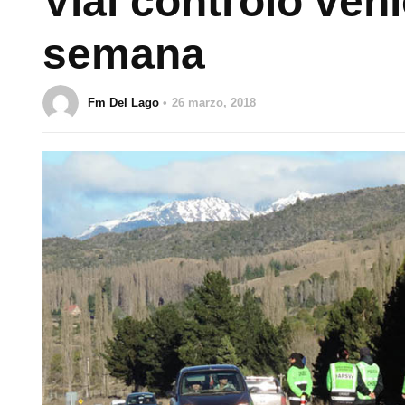
Vial controló vehí
semana
Fm Del Lago
26 marzo, 2018