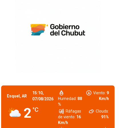
15:10,
Viento:
9
Esquel, AR
Humedad:
88
Km/h
07/08/2026
%
2
°C
Ráfagas
Clouds:
de viento:
16
91%
Km/h