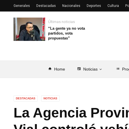
Generales
Destacadas
Nacionales
Deportes
Cultura
Po
Últimas noticias
“La gente ya no vota
partidos, vota
propuestas”
home
Home
newspaper
Noticias
list
Pro
DESTACADAS
NOTICIAS
La Agencia Provi