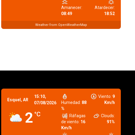
Amanecer:
Atardecer:
08:49
18:52
Weather from OpenWeatherMap
15:10,
Viento:
9
Esquel, AR
Humedad:
88
Km/h
07/08/2026
%
2
°C
Ráfagas
Clouds:
de viento:
16
91%
Km/h