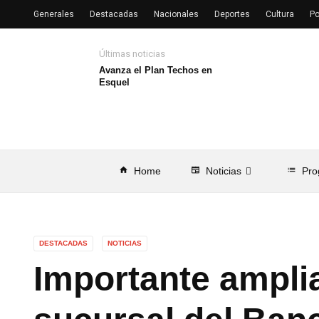
Generales
Destacadas
Nacionales
Deportes
Cultura
Po
Últimas noticias
Avanza el Plan Techos en
Esquel
home
Home
newspaper
Noticias
list
Pro
DESTACADAS
NOTICIAS
Importante amplia