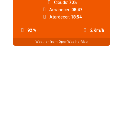
Clouds:
70%
Amanecer:
08:47
Atardecer:
18:54
92 %
2 Km/h
Weather from OpenWeatherMap