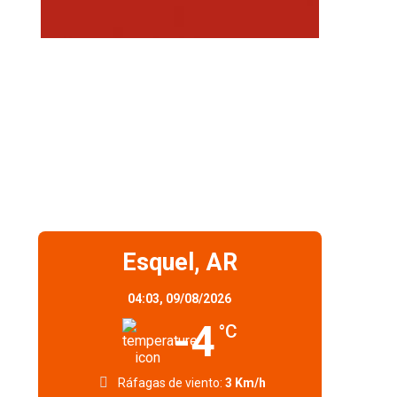
Esquel, AR
04:03,
09/08/2026
-4
°C
Ráfagas de viento:
3 Km/h