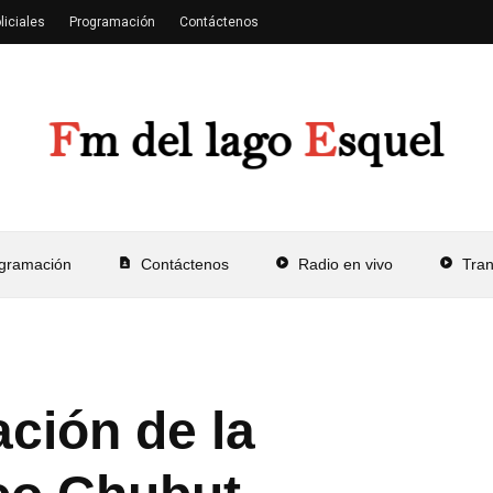
liciales
Programación
Contáctenos
gramación
contact_page
Contáctenos
play_circle
Radio en vivo
play_circle
Tra
ción de la