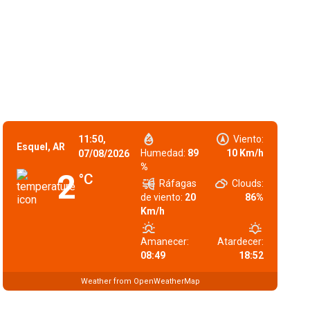
11:50,
Viento:
Esquel, AR
Humedad:
89
10 Km/h
07/08/2026
%
2
°C
Ráfagas
Clouds:
de viento:
20
86%
Km/h
Amanecer:
Atardecer:
08:49
18:52
Weather from OpenWeatherMap