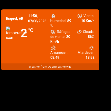
11:50,
Viento:
Esquel, AR
Humedad:
89
10 Km/h
07/08/2026
%
2
°C
Ráfagas
Clouds:
de viento:
20
86%
Km/h
Amanecer:
Atardecer:
08:49
18:52
Weather from OpenWeatherMap