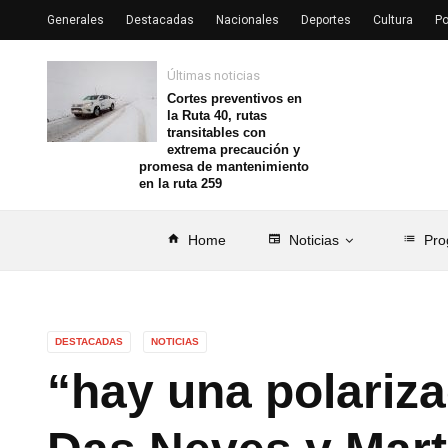
Generales
Destacadas
Nacionales
Deportes
Cultura
Po
Últimas noticias
Cortes preventivos en
la Ruta 40, rutas
transitables con
extrema precaución y
promesa de mantenimiento
en la ruta 259
home
Home
newspaper
Noticias
list
Pro
DESTACADAS
NOTICIAS
“hay una polariza