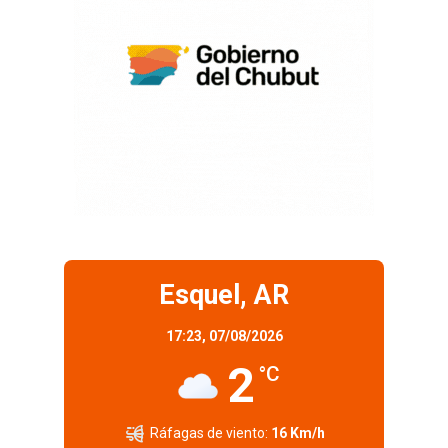
Esquel, AR
17:23,
07/08/2026
2
°C
Ráfagas de viento:
16 Km/h