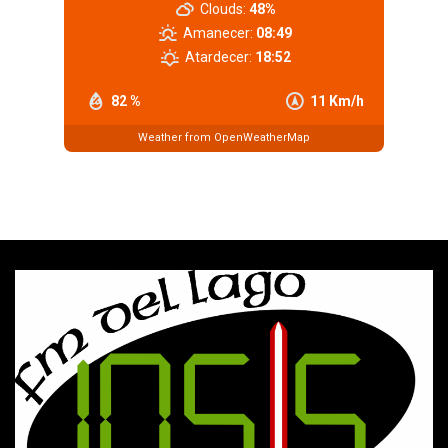
Clouds:
48%
Amanecer:
08:49
Atardecer:
18:52
82 %
11 Km/h
Weather from OpenWeatherMap