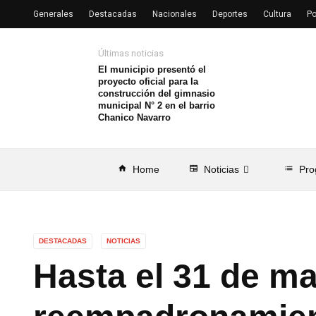
Generales
Destacadas
Nacionales
Deportes
Cultura
Po
Últimas noticias
El municipio presentó el
proyecto oficial para la
construcción del gimnasio
municipal N° 2 en el barrio
Chanico Navarro
home
Home
newspaper
Noticias
list
Pro
DESTACADAS
NOTICIAS
Hasta el 31 de ma