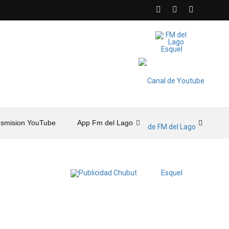
nsmision YouTube
App Fm del Lago