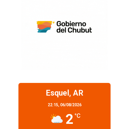
Esquel, AR
22:15,
06/08/2026
2
°C