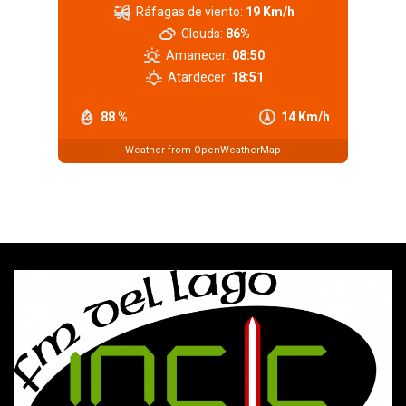
Ráfagas de viento:
19 Km/h
Clouds:
86%
Amanecer:
08:50
Atardecer:
18:51
88 %
14 Km/h
Weather from OpenWeatherMap