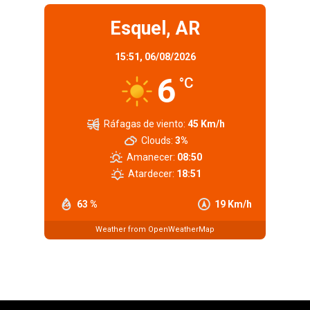
Esquel, AR
15:51,
06/08/2026
6
°C
Ráfagas de viento:
45 Km/h
Clouds:
3%
Amanecer:
08:50
Atardecer:
18:51
63 %
19 Km/h
Weather from OpenWeatherMap