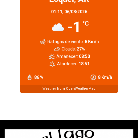
01:11,
06/08/2026
-1
°C
Ráfagas de viento:
8 Km/h
Clouds:
27%
Amanecer:
08:50
Atardecer:
18:51
86 %
8 Km/h
Weather from OpenWeatherMap