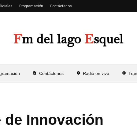
liciales
Programación
Contáctenos
gramación
contact_page
Contáctenos
play_circle
Radio en vivo
play_circle
Tra
 de Innovación