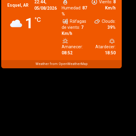
22:44,
Viento:
8
Esquel, AR
Humedad:
87
Km/h
05/08/2026
%
1
°C
Ráfagas
Clouds:
de viento:
7
39%
Km/h
Amanecer:
Atardecer:
08:52
18:50
Weather from OpenWeatherMap