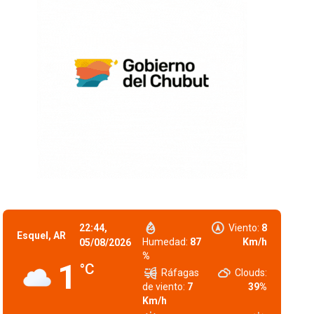
22:44,
Viento:
8
Esquel, AR
Humedad:
87
Km/h
05/08/2026
%
1
°C
Ráfagas
Clouds:
de viento:
7
39%
Km/h