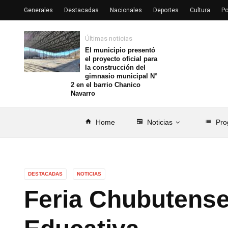
Generales
Destacadas
Nacionales
Deportes
Cultura
Po
Últimas noticias
El municipio presentó
el proyecto oficial para
la construcción del
gimnasio municipal N°
2 en el barrio Chanico
Navarro
home
Home
newspaper
Noticias
list
Pro
DESTACADAS
NOTICIAS
Feria Chubutense