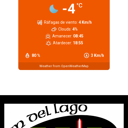
-4
°C
Ráfagas de viento:
4 Km/h
Clouds:
4%
Amanecer:
08:45
Atardecer:
18:55
80 %
3 Km/h
Weather from OpenWeatherMap