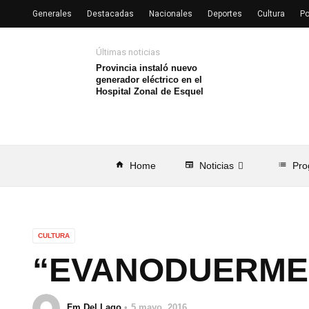
Generales
Destacadas
Nacionales
Deportes
Cultura
Po
Últimas noticias
Provincia instaló nuevo
generador eléctrico en el
Hospital Zonal de Esquel
home
Home
newspaper
Noticias
list
Pro
CULTURA
“EVANODUERME” 
Fm Del Lago
5 mayo, 2016