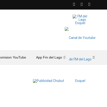
nsmision YouTube
App Fm del Lago