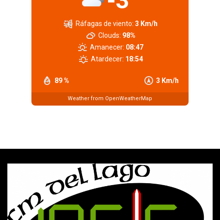
-3
Ráfagas de viento:
3 Km/h
Clouds:
98%
Amanecer:
08:47
Atardecer:
18:54
89 %
3 Km/h
Weather from OpenWeatherMap