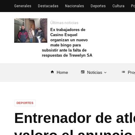
Generales
Destacadas
Nacionales
Deportes
Cultura
Po
Últimas noticias
Ex trabajadores de
Casino Esquel
organizan un nuevo
mate bingo para
subsistir ante la falta de
respuestas de Trewelyn SA
home
Home
newspaper
Noticias
list
Pro
DEPORTES
Entrenador de atl