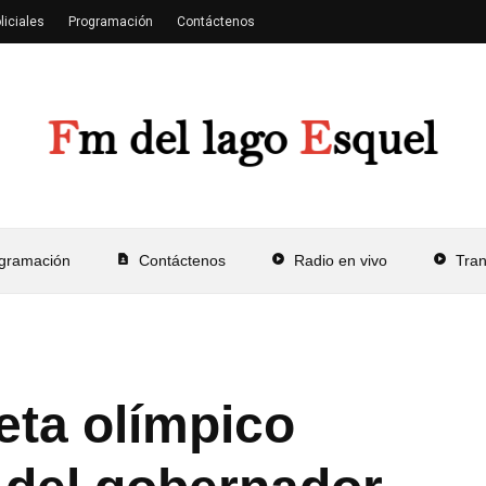
liciales
Programación
Contáctenos
gramación
contact_page
Contáctenos
play_circle
Radio en vivo
play_circle
Tra
eta olímpico