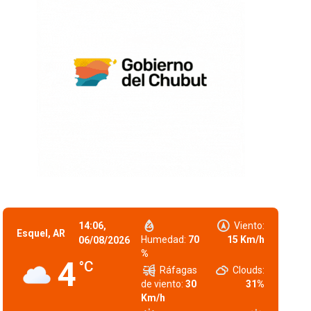
14:06,
Viento:
Esquel, AR
Humedad:
70
15 Km/h
06/08/2026
%
4
°C
Ráfagas
Clouds:
de viento:
30
31%
Km/h