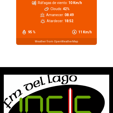
Ráfagas de viento:
10 Km/h
Clouds:
42%
Amanecer:
08:49
Atardecer:
18:52
95 %
11 Km/h
Weather from OpenWeatherMap