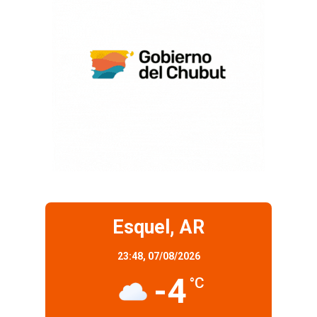
Esquel, AR
23:48,
07/08/2026
-4
°C