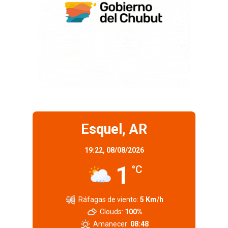
Esquel, AR
19:22,
08/08/2026
1
°C
Ráfagas de viento:
5 Km/h
Clouds:
100%
Amanecer:
08:48