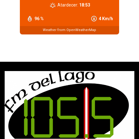
Atardecer:
18:53
96 %
4 Km/h
Weather from OpenWeatherMap