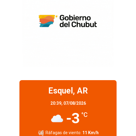
Esquel, AR
20:39,
07/08/2026
-3
°C
Ráfagas de viento:
11 Km/h