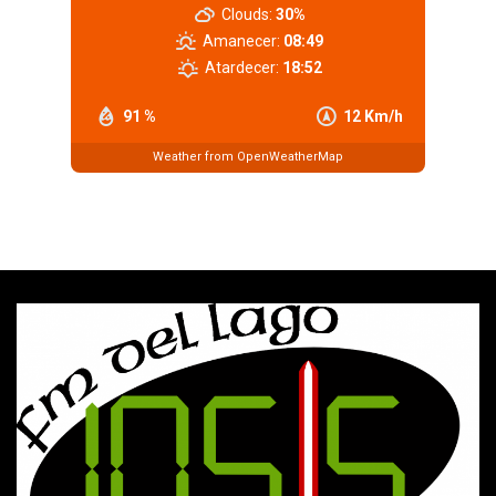
Clouds:
30%
Amanecer:
08:49
Atardecer:
18:52
91 %
12 Km/h
Weather from OpenWeatherMap