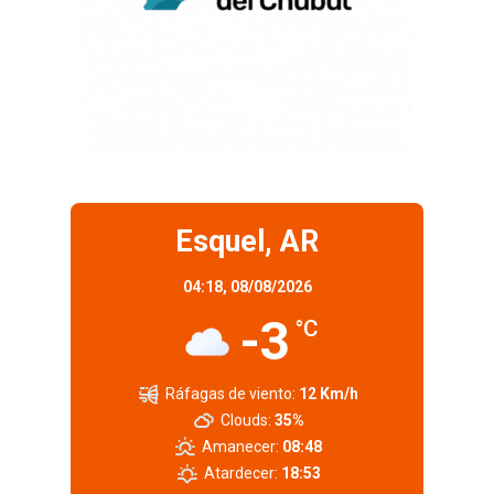
Esquel, AR
04:18,
08/08/2026
-3
°C
Ráfagas de viento:
12 Km/h
Clouds:
35%
Amanecer:
08:48
Atardecer:
18:53