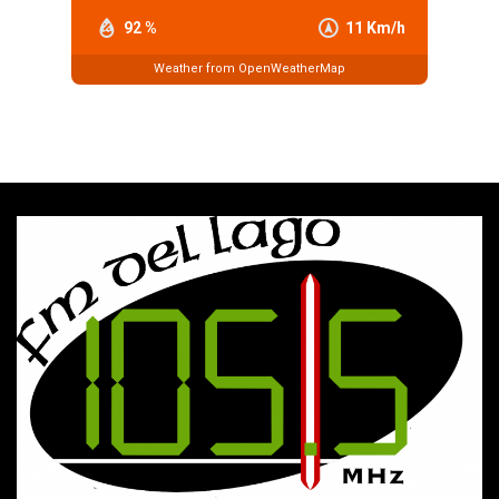
92 %
11 Km/h
Weather from OpenWeatherMap