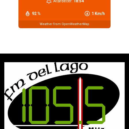
Atardecer:
18:54
92 %
1 Km/h
Weather from OpenWeatherMap