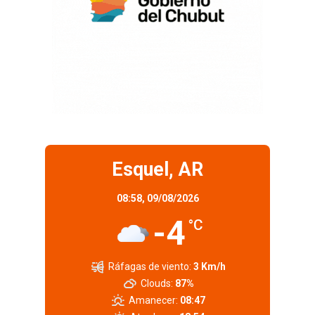
Esquel, AR
08:58,
09/08/2026
-4
°C
Ráfagas de viento:
3 Km/h
Clouds:
87%
Amanecer:
08:47