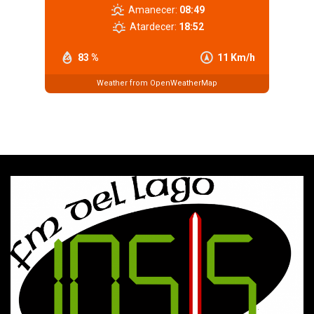
Amanecer:
08:49
Atardecer:
18:52
83 %
11 Km/h
Weather from OpenWeatherMap