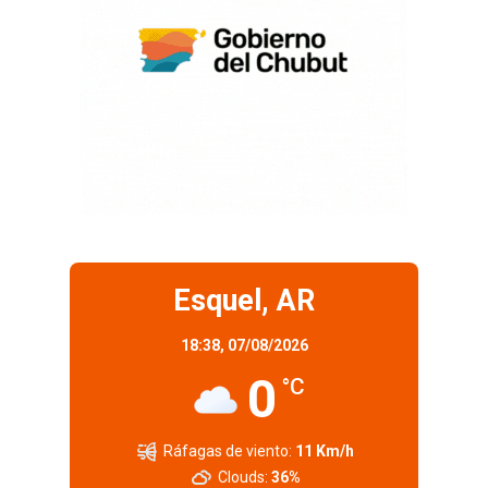
Esquel, AR
18:38,
07/08/2026
0
°C
Ráfagas de viento:
11 Km/h
Clouds:
36%