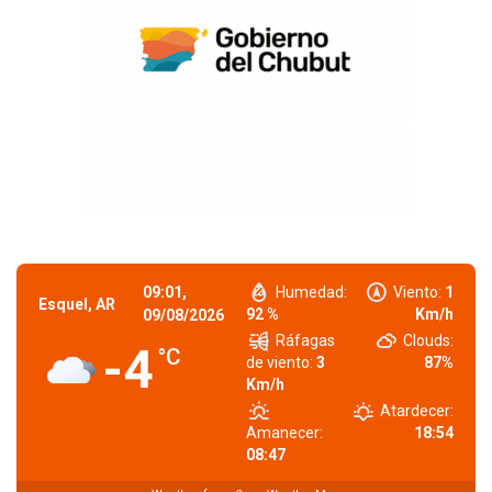
09:01,
Humedad:
Viento:
1
Esquel, AR
92 %
Km/h
09/08/2026
Ráfagas
Clouds:
-4
°C
de viento:
3
87%
Km/h
Atardecer:
Amanecer:
18:54
08:47