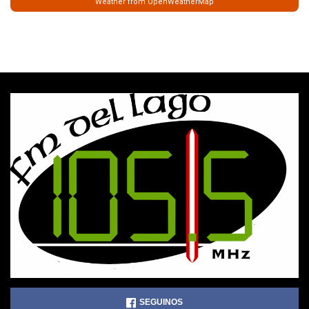
Weather from OpenWeatherMap
SEGUINOS