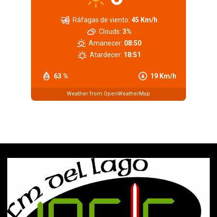
Ráfagas de viento:
45 Km/h
Clouds:
3%
Amanecer:
08:50
Atardecer:
18:51
63 %
19 Km/h
Weather from OpenWeatherMap