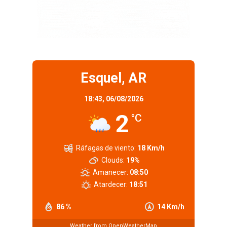
Esquel, AR
18:43,
06/08/2026
2
°C
Ráfagas de viento:
18 Km/h
Clouds:
19%
Amanecer:
08:50
Atardecer:
18:51
86 %
14 Km/h
Weather from OpenWeatherMap