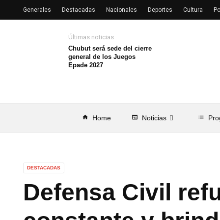
Generales
Destacadas
Nacionales
Deportes
Cultura
Po
Últimas noticias
Chubut será sede del cierre
general de los Juegos
Epade 2027
home
Home
newspaper
Noticias
list
Pro
DESTACADAS
Defensa Civil ref