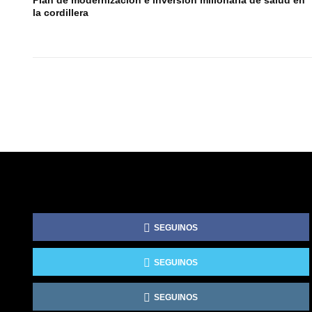
Plan de modernización e inversión millonaria de salud en
la cordillera
SEGUINOS
SEGUINOS
SEGUINOS