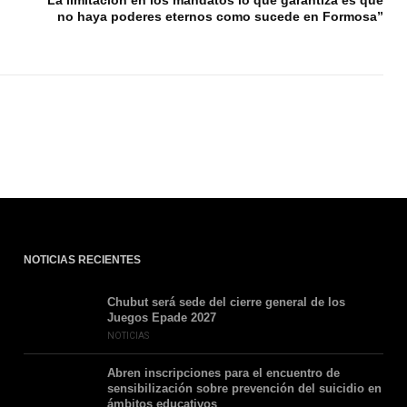
“La limitación en los mandatos lo que garantiza es que
no haya poderes eternos como sucede en Formosa”
NOTICIAS RECIENTES
Chubut será sede del cierre general de los
Juegos Epade 2027
NOTICIAS
Abren inscripciones para el encuentro de
sensibilización sobre prevención del suicidio en
ámbitos educativos