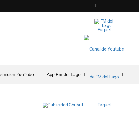
nsmision YouTube
App Fm del Lago