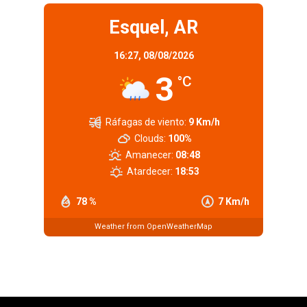
Esquel, AR
16:27,
08/08/2026
3
°C
Ráfagas de viento:
9 Km/h
Clouds:
100%
Amanecer:
08:48
Atardecer:
18:53
78 %
7 Km/h
Weather from OpenWeatherMap