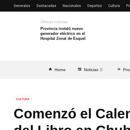
Generales
Destacadas
Nacionales
Deportes
Cultura
Po
Últimas noticias
Provincia instaló nuevo
generador eléctrico en el
Hospital Zonal de Esquel
home
Home
newspaper
Noticias
list
Pro
CULTURA
Comenzó el Calen