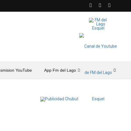
nsmision YouTube
App Fm del Lago