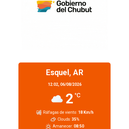
Esquel, AR
12:02,
06/08/2026
2
°C
Ráfagas de viento:
18 Km/h
Clouds:
35%
Amanecer:
08:50