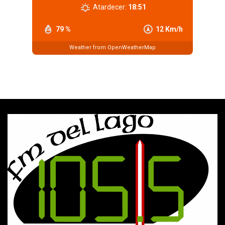
Atardecer:
18:51
79 %
12 Km/h
Weather from OpenWeatherMap