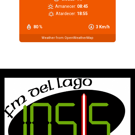
Amanecer:
08:45
Atardecer:
18:55
80 %
3 Km/h
Weather from OpenWeatherMap