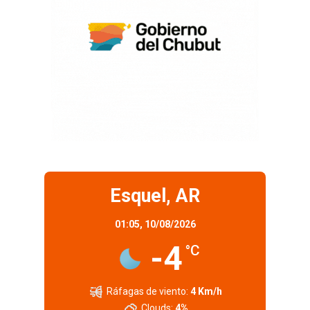
Esquel, AR
01:05,
10/08/2026
-4
°C
Ráfagas de viento:
4 Km/h
Clouds:
4%