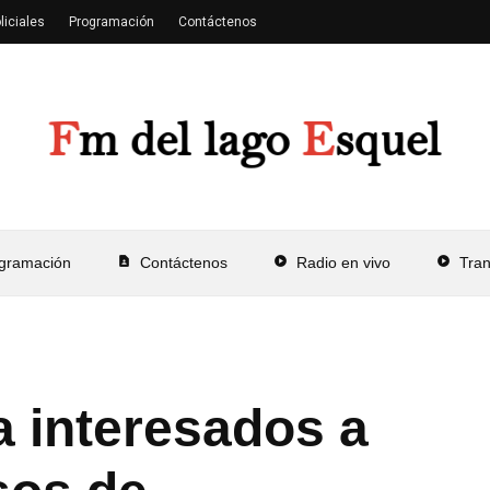
liciales
Programación
Contáctenos
gramación
contact_page
Contáctenos
play_circle
Radio en vivo
play_circle
Tra
 interesados a