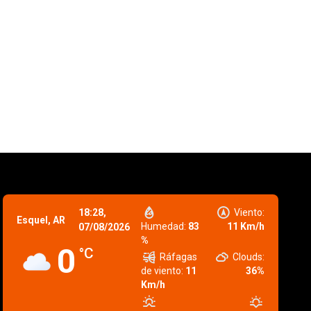
18:28,
Viento:
Esquel, AR
Humedad:
83
11 Km/h
07/08/2026
%
0
°C
Ráfagas
Clouds:
de viento:
11
36%
Km/h