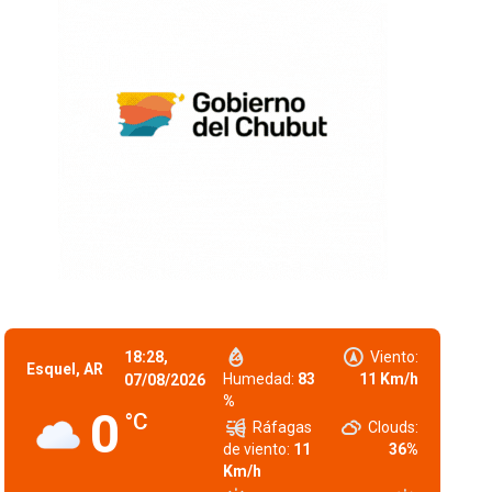
18:28,
Viento:
Esquel, AR
Humedad:
83
11 Km/h
07/08/2026
%
0
°C
Ráfagas
Clouds:
de viento:
11
36%
Km/h