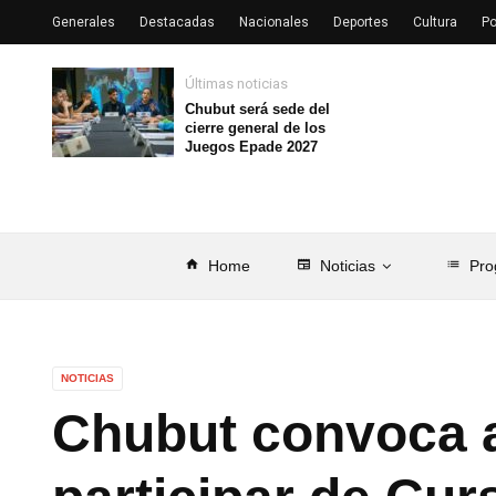
Generales
Destacadas
Nacionales
Deportes
Cultura
Po
Últimas noticias
Chubut será sede del
cierre general de los
Juegos Epade 2027
home
Home
newspaper
Noticias
list
Pro
NOTICIAS
Chubut convoca a