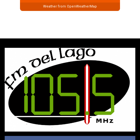
Weather from OpenWeatherMap