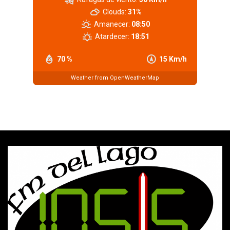
Clouds:
31%
Amanecer:
08:50
Atardecer:
18:51
70 %
15 Km/h
Weather from OpenWeatherMap