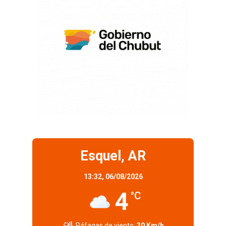
Esquel, AR
13:32,
06/08/2026
4
°C
Ráfagas de viento:
30 Km/h