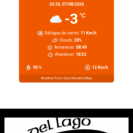
20:20,
07/08/2026
-3
°C
Ráfagas de viento:
11 Km/h
Clouds:
28%
Amanecer:
08:49
Atardecer:
18:52
90 %
12 Km/h
Weather from OpenWeatherMap