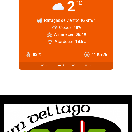
2
°C
Ráfagas de viento:
16 Km/h
Clouds:
48%
Amanecer:
08:49
Atardecer:
18:52
82 %
11 Km/h
Weather from OpenWeatherMap